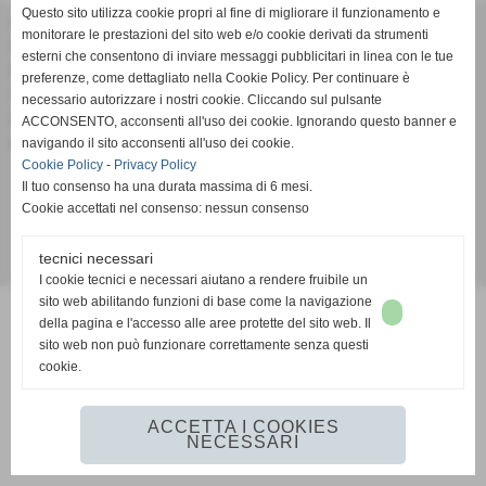
Questo sito utilizza cookie propri al fine di migliorare il funzionamento e
STE System Technologies Elettric
monitorare le prestazioni del sito web e/o cookie derivati da strumenti
Via I Maggio, 32 - Casalguidi - Serravalle Pistoiese (Pistoia)
esterni che consentono di inviare messaggi pubblicitari in linea con le tue
P.I. 01599120472
preferenze, come dettagliato nella Cookie Policy. Per continuare è
Tel. 0573 527364
necessario autorizzare i nostri cookie. Cliccando sul pulsante
Cell. Andrea 329 0290005 Cell. Jacopo 329 8667260
ACCONSENTO, acconsenti all'uso dei cookie. Ignorando questo banner e
navigando il sito acconsenti all'uso dei cookie.
info@stelettric.it
Cookie Policy
-
Privacy Policy
Il tuo consenso ha una durata massima di 6 mesi.
Cookie accettati nel consenso: nessun consenso
Accessibilità
tecnici necessari
Realizzazione siti web www.sitoper.it
I cookie tecnici e necessari aiutano a rendere fruibile un
sito web abilitando funzioni di base come la navigazione
della pagina e l'accesso alle aree protette del sito web. Il
sito web non può funzionare correttamente senza questi
cookie.
ACCETTA I COOKIES
NECESSARI