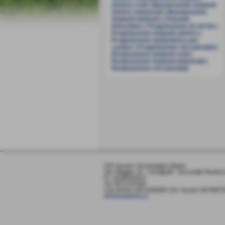
elettrici civili
|
Manutenzione impianti
elettrici industriali
|
Manutenzione
impianti telefonici
|
Pannelli
fotovoltaici
|
Progettazione di reti lan
|
Progettazione impianti elettrici
|
Progettazione impiantisica per
cantieri
|
Progettazione reti aziendali
|
Realizzazione impianti civili
|
Realizzazione impianti industriali
|
Realizzazione reti aziendali
STE System Technologies Elettric
Via I Maggio, 32 - Casalguidi - Serravalle Pistoiese
P.I. 01599120472
Tel. 0573 527364
Cell. Andrea 329 0290005 Cell. Jacopo 329 8667
info@stelettric.it