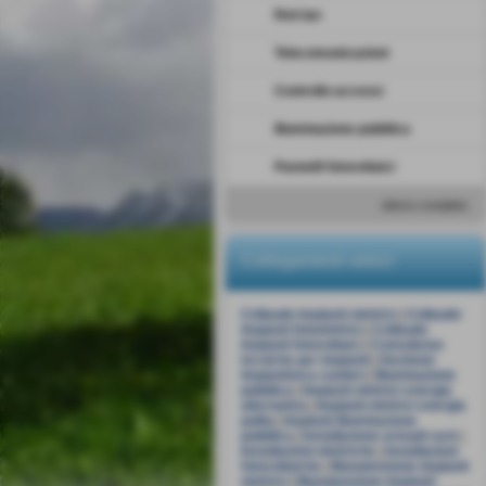
Reti lan
Telecomunicazioni
Controllo accessi
Illuminazione pubblica
Pannelli fotovoltaici
elenco completo
Collegamenti veloci
Collaudo impianti elettrici
|
Collaudo
impianti fotoelettrici
|
Collaudo
impianti fotovoltaici
|
Consulenze
tecniche per impianti
|
Gestione
impiantisica cantieri
|
Illuminazione
pubblica
|
Impianti elettrici energia
alternativa
|
Impianti elettrici energia
pulita
|
Impianti illuminazione
pubblica
|
Installazione armadi rack
|
Installazioni elettriche
|
Installazioni
fotovoltaiche
|
Manutenzione impianti
elettrici
|
Manutenzione impianti