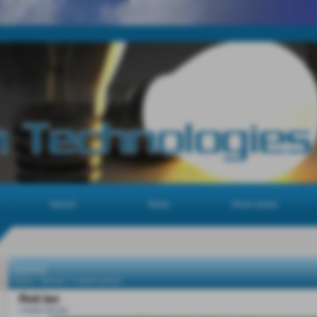
Servizi
News
Dove siamo
Servizi
Home
>
Servizi
>
I nostri servizi
Reti lan
I nostri servizi