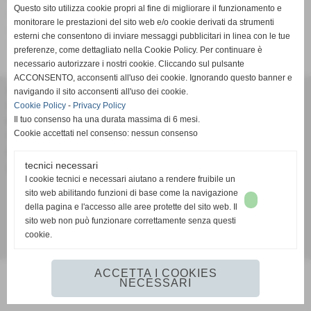
Questo sito utilizza cookie propri al fine di migliorare il funzionamento e
collaudo di impianti fotoelettrici si consiglia di contattarci
monitorare le prestazioni del sito web e/o cookie derivati da strumenti
ai recapiti che sono presenti sul nostro sito internet
esterni che consentono di inviare messaggi pubblicitari in linea con le tue
www.stelettric.it
preferenze, come dettagliato nella Cookie Policy. Per continuare è
necessario autorizzare i nostri cookie. Cliccando sul pulsante
ACCONSENTO, acconsenti all'uso dei cookie. Ignorando questo banner e
navigando il sito acconsenti all'uso dei cookie.
STE System Technologies Elettric
Cookie Policy
-
Privacy Policy
Via I Maggio, 32 - Casalguidi - Serravalle Pistoiese (Pistoia)
Il tuo consenso ha una durata massima di 6 mesi.
P.I. 01599120472
Cookie accettati nel consenso: nessun consenso
Tel. 0573 527364
Cell. Andrea 329 0290005 Cell. Jacopo 329 8667260
tecnici necessari
info@stelettric.it
I cookie tecnici e necessari aiutano a rendere fruibile un
sito web abilitando funzioni di base come la navigazione
della pagina e l'accesso alle aree protette del sito web. Il
Accessibilità
sito web non può funzionare correttamente senza questi
cookie.
Realizzazione siti web www.sitoper.it
ACCETTA I COOKIES
NECESSARI